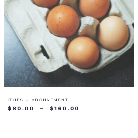
ŒUFS – ABONNEMENT
PLAGE
$
80.00
–
$
160.00
DE
PRIX :
Voir
$80.00
À
le
$160.00