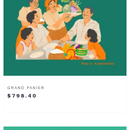
GRAND PANIER
$
798.40
Voir
le
produit