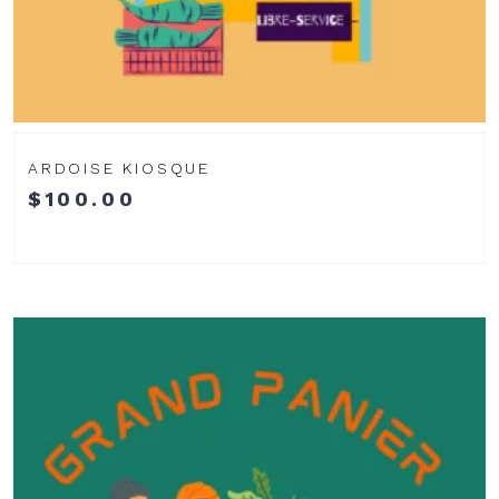
ARDOISE KIOSQUE
$
100.00
Voir
le
produit