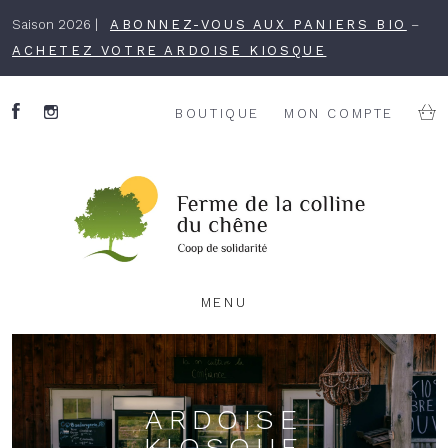
Saison 2026 |
ABONNEZ-VOUS AUX PANIERS BIO
–
ACHETEZ VOTRE ARDOISE KIOSQUE
BOUTIQUE
MON COMPTE
MENU
ARDOISE
KIOSQUE